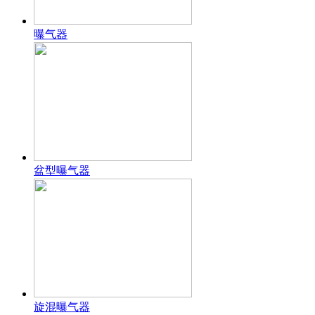
曝气器
盆型曝气器
旋混曝气器