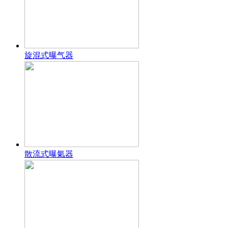
旋混式曝气器
散流式曝氣器