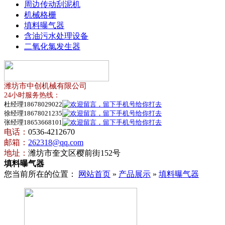
周边传动刮泥机
机械格栅
填料曝气器
含油污水处理设备
二氧化氯发生器
潍坊市中创机械有限公司
24小时服务热线：
杜经理18678029022
徐经理18678021235
张经理18653668101
电话：
0536-4212670
邮箱：
262318@qq.com
地址：
潍坊市奎文区樱前街152号
填料曝气器
您当前所在的位置：
网站首页
»
产品展示
»
填料曝气器