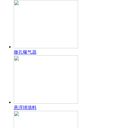
微孔曝气器
悬浮球填料