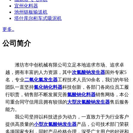
宜州化料器
池州链板输送机
塔什库尔桁车式吸泥机
更多..
公司简介
潍坊市中创机械有限公司立足本地追求市场、追求卓
越，拥有丰富的人力资源，其中
次氯酸钠发生器
国外专家5
名，专业
二氧化氯发生器
工程技术人员50余名，我们的年轻
团队一直坚持
氯化钠化料器
科技创新，各部门各岗位员工履
行职责，销售部不断发展完善
氯酸钠化料器
销售网络，本公
司重合同守信用且拥有较强的
大型次氯酸钠发生器
售后服务
能力。
我公司坚持以科技进步为动力，一直致力于为行业客户
提供高质量的
小型次氯酸钠发生器
产品，公司技术部门荣获
多项国家专利，同时产品价格合理，深受广大用户的好评和