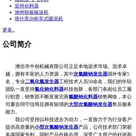
宜州化料器
池州链板输送机
塔什库尔桁车式吸泥机
更多..
公司简介
潍坊市中创机械有限公司立足本地追求市场、追求卓
越，拥有丰富的人力资源，其中
次氯酸钠发生器
国外专家5
名，专业
二氧化氯发生器
工程技术人员50余名，我们的年轻
团队一直坚持
氯化钠化料器
科技创新，各部门各岗位员工履
行职责，销售部不断发展完善
氯酸钠化料器
销售网络，本公
司重合同守信用且拥有较强的
大型次氯酸钠发生器
售后服务
能力。
我公司坚持以科技进步为动力，一直致力于为行业客户
提供高质量的
小型次氯酸钠发生器
产品，公司技术部门荣获
多项国家专利，同时产品价格合理，深受广大用户的好评和